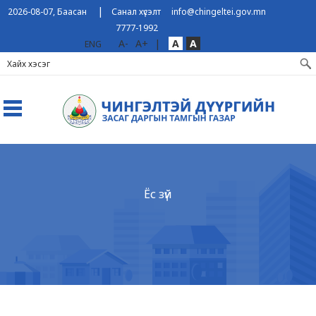
|
2026-08-07, Баасан
Санал хүсэлт
info@chingeltei.gov.mn
7777-1992
A-
A+
|
A
A
ENG
Ёс зүй