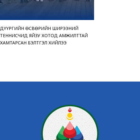
ДҮҮРГИЙН ӨСВӨРИЙН ШИРЭЭНИЙ
“АМАР БАЙНА УУ” Ц
ТЕНДЕРИЙН СОНГОН
ЧИНГЭЛТЭЙ ДҮҮРГИ
ТЕННИСЧИД ЯЙЗУ ХОТОД АМЖИЛТТАЙ
ҮЗЭСГЭЛЭН ХУДАЛД
ЗАРЛАЖ БАЙНА
“МОНГОЛ УЛСЫН ИР
ХАМТАРСАН БЭЛТГЭЛ ХИЙЛЭЭ
БАЙНА
ӨРГӨЛӨӨ