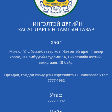
ЧИНГЭЛТЭЙ ДҮҮРГИЙН
ЗАСАГ ДАРГЫН ТАМГЫН ГАЗАР
Хаяг
Монгол Улс, Улаанбаатар хот, Чингэлтэй дүүрэг, 4 дүгээр
хороо, Ж.Самбуугийн гудамж-16, Нийслэлийн нутгийн
захиргааны III байр.
Өргөдөл, гомдол хариуцсан мэргэжилтэн С.Золжаргал Утас:
7777-1992
Утас:
7777-1992
Мэйл