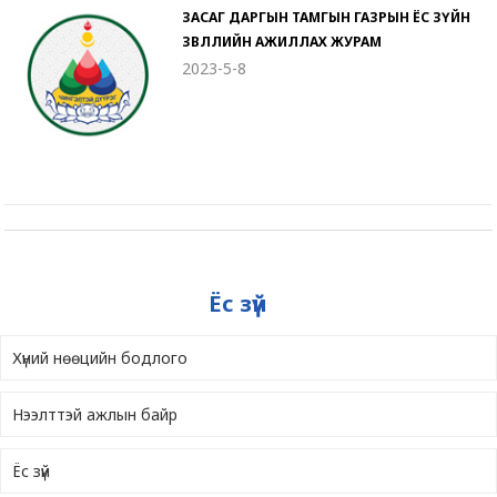
ЗАСАГ ДАРГЫН ТАМГЫН ГАЗРЫН ЁС ЗҮЙН
ЗӨВЛӨЛИЙН АЖИЛЛАХ ЖУРАМ
2023-5-8
Ёс зүй
Хүний нөөцийн бодлого
Нээлттэй ажлын байр
Ёс зүй