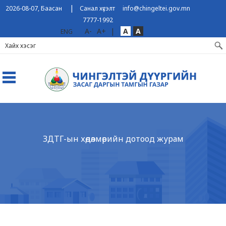
|
2026-08-07, Баасан
Санал хүсэлт
info@chingeltei.gov.mn
7777-1992
A-
A+
|
A
A
ENG
ЗДТГ-ын хөдөлмөрийн дотоод журам