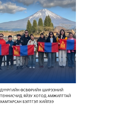
ДҮҮРГИЙН ӨСВӨРИЙН ШИРЭЭНИЙ
“АМАР БАЙНА УУ” Ц
ТЕНДЕРИЙН СОНГОН
ЧИНГЭЛТЭЙ ДҮҮРГИ
ТЕННИСЧИД ЯЙЗУ ХОТОД АМЖИЛТТАЙ
ҮЗЭСГЭЛЭН ХУДАЛД
ЗАРЛАЖ БАЙНА
“МОНГОЛ УЛСЫН ИР
ХАМТАРСАН БЭЛТГЭЛ ХИЙЛЭЭ
БАЙНА
ӨРГӨЛӨӨ