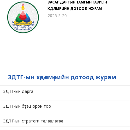
ЗАСАГ ДАРГЫН ТАМГЫН ГАЗРЫН
ХӨДӨЛМӨРИЙН ДОТООД ЖУРАМ
2025-5-20
ЗДТГ-ын хөдөлмөрийн дотоод журам
ЗДТГ-ын дарга
ЗДТГ-ын бүтэц орон тоо
ЗДТГ-ын стратеги төлөвлөгөө