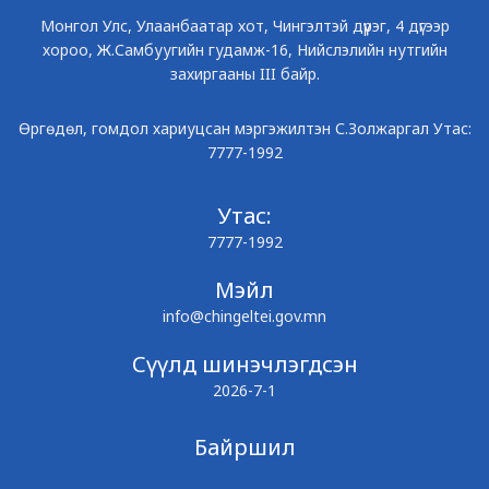
Монгол Улс, Улаанбаатар хот, Чингэлтэй дүүрэг, 4 дүгээр
хороо, Ж.Самбуугийн гудамж-16, Нийслэлийн нутгийн
захиргааны III байр.
Өргөдөл, гомдол хариуцсан мэргэжилтэн С.Золжаргал Утас:
7777-1992
Утас:
7777-1992
Мэйл
info@chingeltei.gov.mn
Сүүлд шинэчлэгдсэн
2026-7-1
Байршил