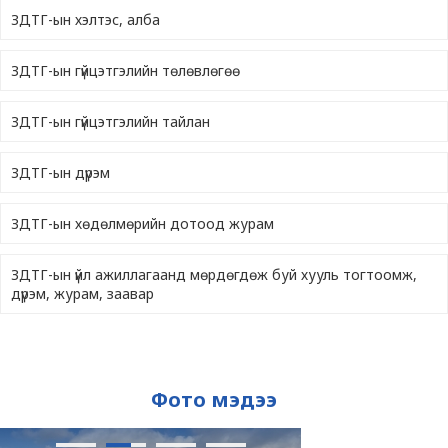
ЗДТГ-ын хэлтэс, алба
ЗДТГ-ын гүйцэтгэлийн төлөвлөгөө
ЗДТГ-ын гүйцэтгэлийн тайлан
ЗДТГ-ын дүрэм
ЗДТГ-ын хөдөлмөрийн дотоод журам
ЗДТГ-ын үйл ажиллагаанд мөрдөгдөж буй хууль тогтоомж,
дүрэм, журам, заавар
Фото мэдээ