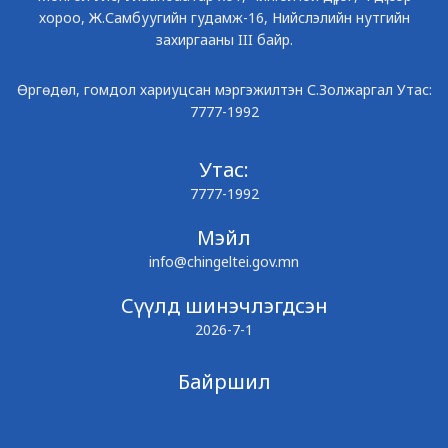
хороо, Ж.Самбуугийн гудамж-16, Нийслэлийн нутгийн
захиргааны III байр.
Өргөдөл, гомдол хариуцсан мэргэжилтэн С.Золжаргал Утас:
7777-1992
Утас:
7777-1992
Мэйл
info@chingeltei.gov.mn
Сүүлд шинэчлэгдсэн
2026-7-1
Байршил