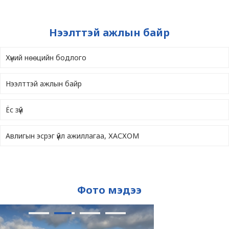
Нээлттэй ажлын байр
Хүний нөөцийн бодлого
Нээлттэй ажлын байр
Ёс зүй
Авлигын эсрэг үйл ажиллагаа, ХАСХОМ
Фото мэдээ