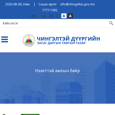
|
2026-08-09, Ням
Санал хүсэлт
info@chingeltei.gov.mn
7777-1992
A-
A+
|
A
A
ENG
Нээлттэй ажлын байр