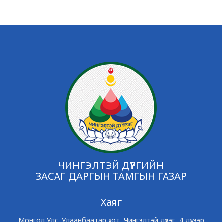
ЧИНГЭЛТЭЙ ДҮҮРГИЙН
ЗАСАГ ДАРГЫН ТАМГЫН ГАЗАР
Хаяг
Монгол Улс, Улаанбаатар хот, Чингэлтэй дүүрэг, 4 дүгээр