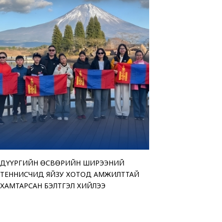
ДҮҮРГИЙН ӨСВӨРИЙН ШИРЭЭНИЙ
“АМАР БАЙНА УУ” Ц
ТЕНДЕРИЙН СОНГОН
ЧИНГЭЛТЭЙ ДҮҮРГИ
ТЕННИСЧИД ЯЙЗУ ХОТОД АМЖИЛТТАЙ
ҮЗЭСГЭЛЭН ХУДАЛД
ЗАРЛАЖ БАЙНА
“МОНГОЛ УЛСЫН ИР
ХАМТАРСАН БЭЛТГЭЛ ХИЙЛЭЭ
БАЙНА
ӨРГӨЛӨӨ