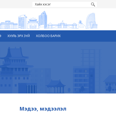
Э
ХУУЛЬ ЭРХ ЗҮЙ
ХОЛБОО БАРИХ
Мэдээ, мэдээлэл