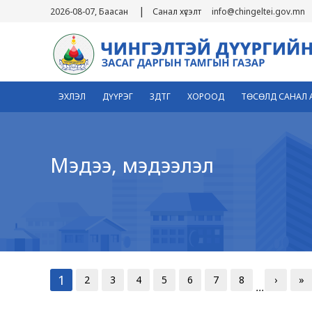
|
2026-08-07, Баасан
Санал хүсэлт
info@chingeltei.gov.mn
ЭХЛЭЛ
ДҮҮРЭГ
ЗДТГ
ХОРООД
ТӨСӨЛД САНАЛ 
Мэдээ, мэдээлэл
1
2
3
4
5
6
7
8
›
»
...