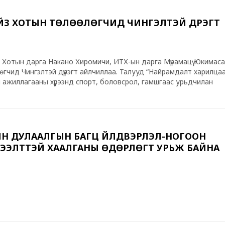
ЗҮ ХОТЫН ТӨЛӨӨЛӨГЧИД ЧИНГЭЛТЭЙ ДҮҮРЭГТ
н Хотын дарга Накано Хиромичи, ИТХ-ын дарга Мүрамацү Юкимаса
лөгчид Чингэлтэй дүүрэгт айлчиллаа. Талууд “Найрамдалт харилца
ын ажиллагааны хүрээнд спорт, боловсрол, гамшгаас урьдчилан
г зэрэг олон салбарт хамтын ажиллагаагаа тогтвортой хөгжүүлэн
Уулзалтын үеэр Чингэлтэй дүүргийн ИТХ-ын дарга Т.Уламбаяр дүүрг
эст ашиглаж буй гамшиг, ослын нөхцөл байдлыг хянах, урьдчил
үй нисэх төхөөрөмжийг илүү хүчин чадалтай техникээр шинэчлэх
г дурдлаа
Н ДУЛААЛГЫН БАГЦ ҮЙЛДВЭРЛЭЛ-НОГООН
ЭЭЛТТЭЙ ХААЛГАНЫ ӨДӨРЛӨГТ УРЬЖ БАЙНА