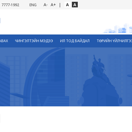
A-
A+
|
A
A
7777-1992
ENG
АВАХ
ЧИНГЭЛТЭЙН МЭДЭЭ
ИЛ ТОД БАЙДАЛ
ТӨРИЙН ҮЙЛЧИЛГЭ