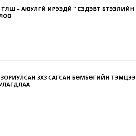
ТҮЛШ – АЮУЛГҮЙ ИРЭЭДҮЙ ” СЭДЭВТ БҮТЭЭЛИЙН
ЛЛОО
Т ЗОРИУЛСАН 3Х3 САГСАН БӨМБӨГИЙН ТЭМЦЭ
УЛАГДЛАА