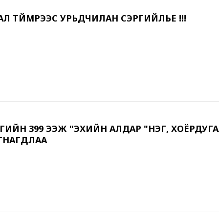
АЛ ТҮЙМРЭЭС УРЬДЧИЛАН СЭРГИЙЛЬЕ !!!
РГИЙН 399 ЭЭЖ "ЭХИЙН АЛДАР "НЭГ, ХОЁРДУГ
ГНАГДЛАА