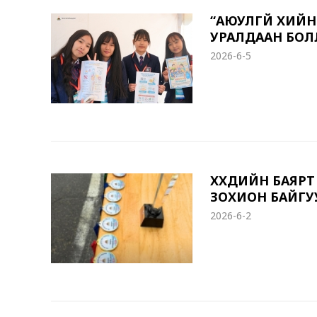
“АЮУЛГҮЙ ХИЙН 
УРАЛДААН БО
2026-6-5
ХҮҮХДИЙН БАЯР
ЗОХИОН БАЙГУ
2026-6-2