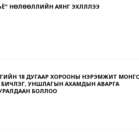
СЪЁ" НӨЛӨӨЛЛИЙН АЯНГ ЭХЛҮҮЛЛЭЭ
ҮРГИЙН 18 ДУГААР ХОРООНЫ НЭРЭМЖИТ МОНГ
 БИЧЛЭГ, УНШЛАГЫН АХАМДЫН АВАРГА
УРАЛДААН БОЛЛОО