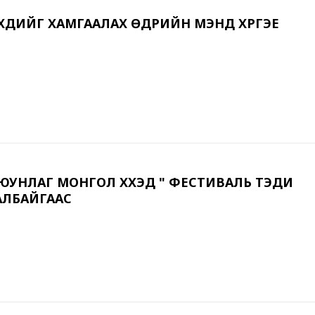
ҮХДИЙГ ХАМГААЛАХ ӨДРИЙН МЭНД ХҮРГЭЕ
УНЛАГ МОНГОЛ ХҮҮХЭД " ФЕСТИВАЛЬ ТЭДИ
АЛБАЙГААС