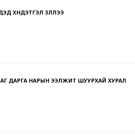
ЭД ХҮНДЭТГЭЛ ҮЗҮҮЛЛЭЭ
АГ ДАРГА НАРЫН ЭЭЛЖИТ ШУУРХАЙ ХУРАЛ