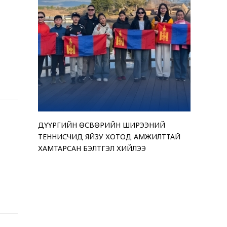
ҮҮРГИЙН ӨСВӨРИЙН ШИРЭЭНИЙ
ТЕНДЕРИЙН СОНГОН 
“АМАР БА
ЧИНГЭЛТЭ
ЕННИСЧИД ЯЙЗУ ХОТОД АМЖИЛТТАЙ
ЗАРЛАЖ БАЙНА
ҮЗЭСГЭЛ
“МОНГОЛ 
АМТАРСАН БЭЛТГЭЛ ХИЙЛЭЭ
БАЙНА
ӨРГӨЛӨӨ