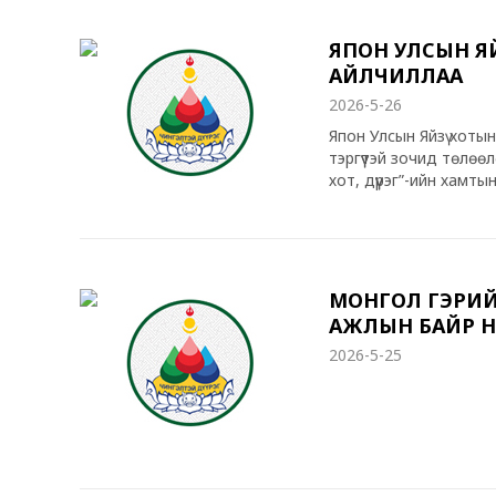
ЯПОН УЛСЫН ЯЙ
АЙЛЧИЛЛАА
2026-5-26
Япон Улсын Яйзү хоты
тэргүүтэй зочид төлөө
хот, дүүрэг”-ийн хамт
сэргийлэх, соёл урла
ажиллаж буйг онцлов. 
Онцгой байдлын хэлт
тандалт хийх нисгэгчг
шаардлагатай байгаа
МОНГОЛ ГЭРИЙ
АЖЛЫН БАЙР Н
2026-5-25